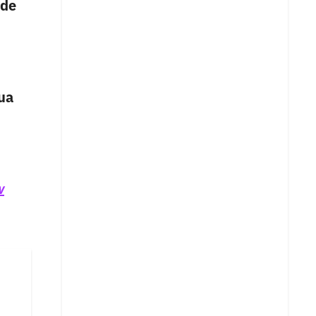
 de
ua
w