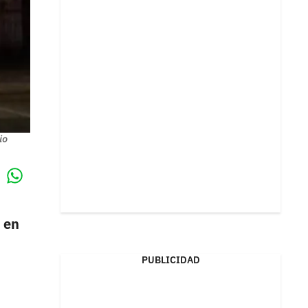
io
Whatsapp
k
 en
PUBLICIDAD