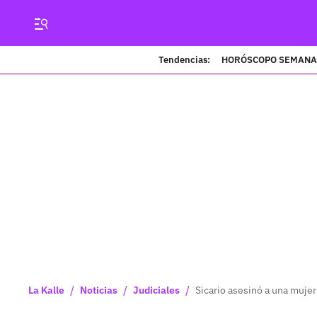
Tendencias:
HORÓSCOPO SEMANA
/
/
/
La Kalle
Noticias
Judiciales
Sicario asesinó a una mujer