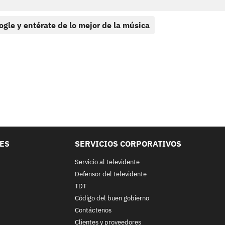
ogle y entérate de lo mejor de la música
LES
SERVICIOS CORPORATIVOS
Servicio al televidente
Defensor del televidente
TDT
Código del buen gobierno
Contáctenos
Clientes y proveedores