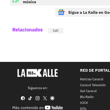
música
Sigue a La Kalle en Go
Relacionados
Cali
RED DE PORTA
Noticias Caracol
Caracol Televisión
Síguenos en:
Gol Caracol
Blu Radio
facebook
tiktok
instagram
twitter
google
HJCK
youtube-
Más contenido en
DiTu