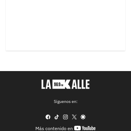
Síguenos en:
facebook
tiktok
instagram
twitter
google
youtube-
Más contenido en