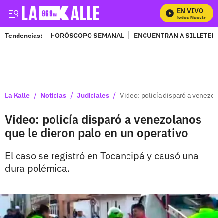
EN VIVO
Mira Todos Nuestros Pr
Tendencias:
HORÓSCOPO SEMANAL
ENCUENTRAN A SILLETER
PUBLICIDAD
/
/
/
La Kalle
Noticias
Judiciales
Video: policía disparó a venezol
Video: policía disparó a venezolanos
que le dieron palo en un operativo
El caso se registró en Tocancipá y causó una
dura polémica.