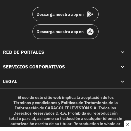
footer
Descarga nuestra app en
Descarga nuestra app en
RED DE PORTALES
SERVICIOS CORPORATIVOS
LEGAL
El uso de este sitio web implica la aceptación de los
Términos y condiciones
y
Políticas de Tratamiento de la
Información
de
CARACOL TELEVISIÓN S.A.
Todos los
Derechos Reservados D.R.A. Prohibida su reproducción
total o parcial, así como su traducción a cualquier idioma sin
autorización escrita de su titular. Reproduction in whole or
c
in part, or translation without written permission is