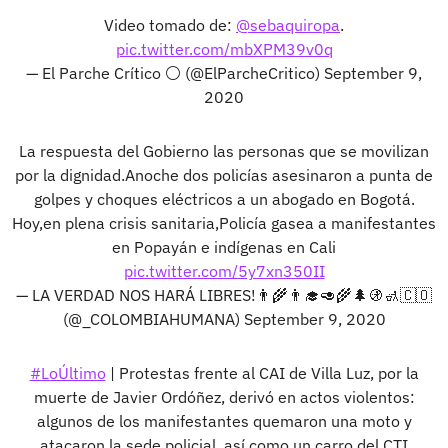
Video tomado de:
@sebaquiropa
.
pic.twitter.com/mbXPM39v0q
— El Parche Crítico ⚪ (@ElParcheCritico)
September 9,
2020
La respuesta del Gobierno las personas que se movilizan
por la dignidad.Anoche dos policías asesinaron a punta de
golpes y choques eléctricos a un abogado en Bogotá.
Hoy,en plena crisis sanitaria,Policía gasea a manifestantes
en Popayán e indígenas en Cali
pic.twitter.com/5y7xn350II
— LA VERDAD NOS HARÁ LIBRES!👨‍🌾👨‍🎓🥑🌾🌲🚯🚮🇨🇴
(@_COLOMBIAHUMANA)
September 9, 2020
#LoÚltimo
| Protestas frente al CAI de Villa Luz, por la
muerte de Javier Ordóñez, derivó en actos violentos:
algunos de los manifestantes quemaron una moto y
atacaron la sede policial, así como un carro del CTI