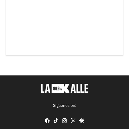
Síguenos en:
facebook
tiktok
instagram
twitter
google