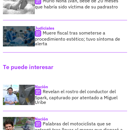
Murió Noha Iván, bebé de 20 meses
que habría sido víctima de su padrastro
Judiciales
Muere fiscal tras someterse a
procedimiento estético; tuvo síntoma de
alerta
Te puede interesar
Nación
Revelan el rostro del conductor del
Spark, capturado por atentado a Miguel
Uribe
Nación
Palabras del motociclista que se
entregó tras llevar al menor que disparó a