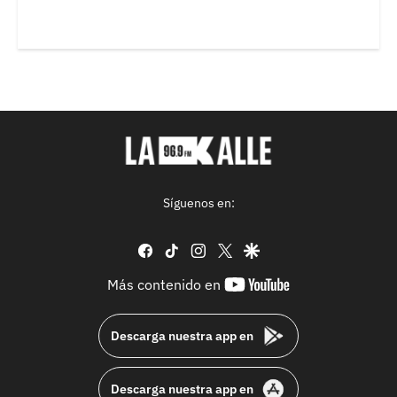
Síguenos en:
facebook
tiktok
instagram
twitter
google
youtube-
Más contenido en
footer
Descarga nuestra app en
Descarga nuestra app en