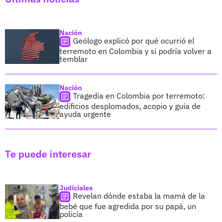
Nación
Geólogo explicó por qué ocurrió el
terremoto en Colombia y si podría volver a
temblar
Nación
Tragedia en Colombia por terremoto:
edificios desplomados, acopio y guía de
ayuda urgente
Te puede interesar
Judiciales
Revelan dónde estaba la mamá de la
bebé que fue agredida por su papá, un
policía