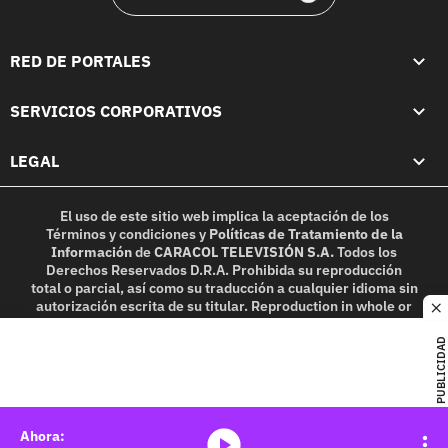
RED DE PORTALES
SERVICIOS CORPORATIVOS
LEGAL
El uso de este sitio web implica la aceptación de los
Términos y condiciones
y
Políticas de Tratamiento de la
Información
de
CARACOL TELEVISIÓN S.A.
Todos los
Derechos Reservados D.R.A. Prohibida su reproducción
total o parcial, así como su traducción a cualquier idioma sin
autorización escrita de su titular. Reproduction in whole or
c
in part, or translation without written permission is
prohibited. All rights reserved 2025.
PUBLICIDAD
MIEMBRO DE:
media-icon