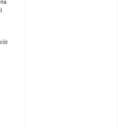
eña
l
cía