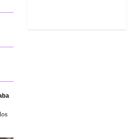
taba
los