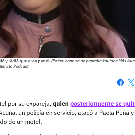
ó y pidió que oren por él
/Fotos: captura de pantalla Youtube Más Allá
ilencio Podcast
Faceboo
X
tel por su expareja,
quien
posteriormente se quit
cuña, un policía en servicio, atacó a Paola Peña y
do de un motel.