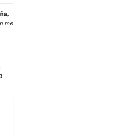
uña,
en me
a
a