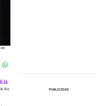
 del
Whatsapp
k
ó la
 a su
PUBLICIDAD