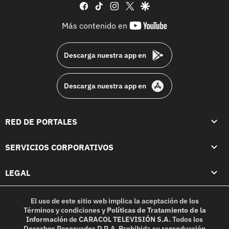
facebook
tiktok
instagram
twitter
google
youtube-
Más contenido en
footer
Descarga nuestra app en
Descarga nuestra app en
RED DE PORTALES
SERVICIOS CORPORATIVOS
LEGAL
El uso de este sitio web implica la aceptación de los
Términos y condiciones
y
Políticas de Tratamiento de la
Información
de
CARACOL TELEVISIÓN S.A.
Todos los
Derechos Reservados D.R.A. Prohibida su reproducción