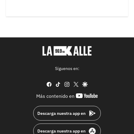
Síguenos en:
facebook
tiktok
instagram
twitter
google
youtube-
Más contenido en
footer
Descarga nuestra app en
Descarga nuestra app en