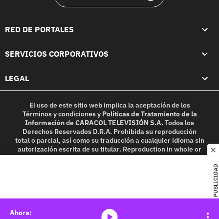
RED DE PORTALES
SERVICIOS CORPORATIVOS
LEGAL
El uso de este sitio web implica la aceptación de los
Términos y condiciones
y
Políticas de Tratamiento de la
Información
de
CARACOL TELEVISIÓN S.A.
Todos los
Derechos Reservados D.R.A. Prohibida su reproducción
total o parcial, así como su traducción a cualquier idioma sin
autorización escrita de su titular. Reproduction in whole or
c
in part, or translation without written permission is
prohibited. All rights reserved 2025.
PUBLICIDAD
MIEMBRO DE:
media-icon