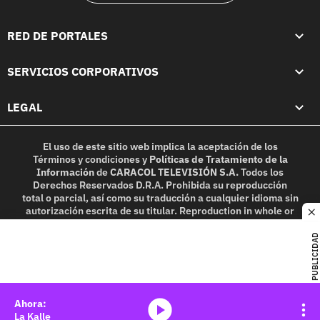
RED DE PORTALES
SERVICIOS CORPORATIVOS
LEGAL
El uso de este sitio web implica la aceptación de los
Términos y condiciones
y
Políticas de Tratamiento de la
Información
de
CARACOL TELEVISIÓN S.A.
Todos los
Derechos Reservados D.R.A. Prohibida su reproducción
total o parcial, así como su traducción a cualquier idioma sin
autorización escrita de su titular. Reproduction in whole or
c
in part, or translation without written permission is
prohibited. All rights reserved 2025.
PUBLICIDAD
MIEMBRO DE:
media-icon
La Kalle