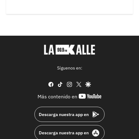
Síguenos en:
facebook
tiktok
instagram
twitter
google
youtube-
Más contenido en
footer
Descarga nuestra app en
Descarga nuestra app en