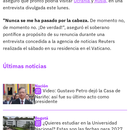
aseguró que pronto podría visitar
Ucrania
y
Rusia,
en una
entrevista divulgada este lunes.
"Nunca se me ha pasado por la cabeza.
De momento no,
de momento no. ¡De verdad!", aseguró el soberano
pontífice a propósito de su renuncia durante una
entrevista concedida a la agencia de noticias Reuters
realizada el sábado en su residencia en el Vaticano.
Últimas noticias
Nación
Video: Gustavo Petro dejó la Casa de
Nariño: así fue su último acto como
presidente
Bogotá
¿Quieres estudiar en la Universidad
Nacional? Estas son las fechas para 2027