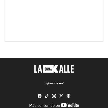
Síguenos en:
facebook
tiktok
instagram
twitter
google
youtube-
Más contenido en