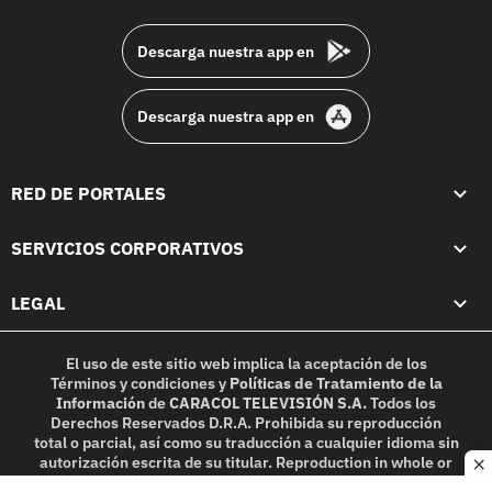
footer
Descarga nuestra app en
Descarga nuestra app en
RED DE PORTALES
SERVICIOS CORPORATIVOS
LEGAL
El uso de este sitio web implica la aceptación de los
Términos y condiciones
y
Políticas de Tratamiento de la
Información
de
CARACOL TELEVISIÓN S.A.
Todos los
Derechos Reservados D.R.A. Prohibida su reproducción
total o parcial, así como su traducción a cualquier idioma sin
autorización escrita de su titular. Reproduction in whole or
c
in part, or translation without written permission is