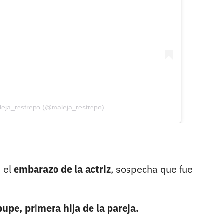
leja_restrepo (@maleja_restrepo)
 el
embarazo de la actriz
, sospecha que fue
upe, primera hija de la pareja.