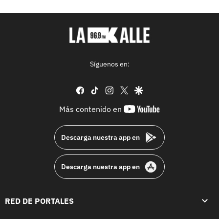
Síguenos en:
facebook
tiktok
instagram
twitter
google
youtube-
Más contenido en
footer
Descarga nuestra app en
Descarga nuestra app en
RED DE PORTALES