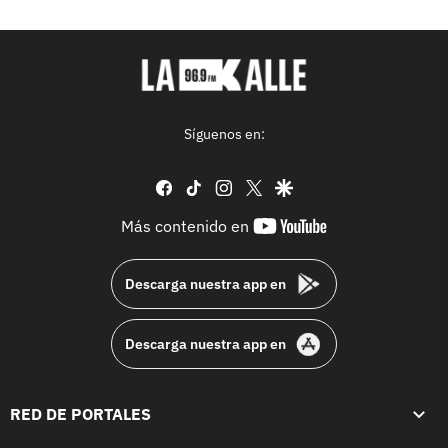
Síguenos en:
facebook
tiktok
instagram
twitter
google
youtube-
Más contenido en
footer
Descarga nuestra app en
Descarga nuestra app en
RED DE PORTALES