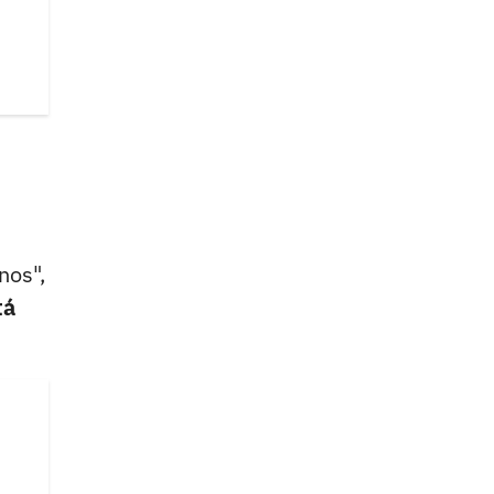
nos",
tá