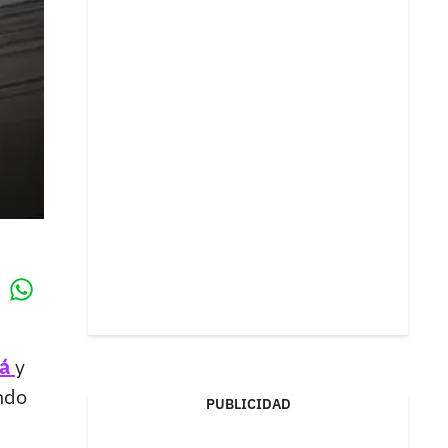
Whatsapp
k
tá
y
ndo
PUBLICIDAD