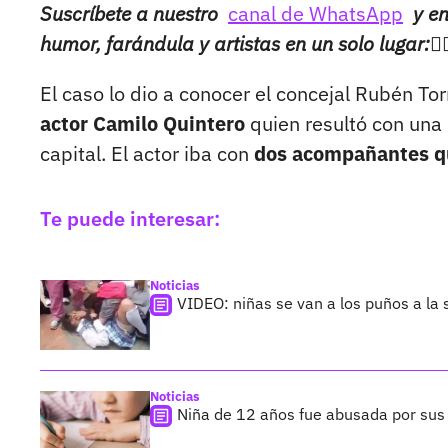
Suscríbete a nuestro
canal de WhatsApp
y en
humor, farándula y artistas en un solo lugar:👉
El caso lo dio a conocer el concejal Rubén T
actor Camilo Quintero
quien resultó con una
capital. El actor iba con
dos acompañantes qu
Te puede interesar:
Noticias
VIDEO: niñas se van a los puños a la
Noticias
Niña de 12 años fue abusada por su