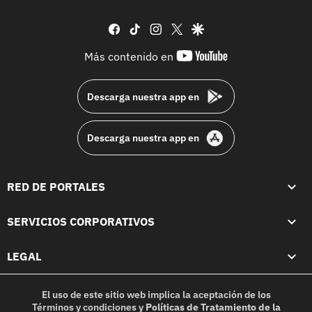
facebook
tiktok
instagram
twitter
google
youtube-
Más contenido en
footer
Descarga nuestra app en
Descarga nuestra app en
RED DE PORTALES
SERVICIOS CORPORATIVOS
LEGAL
El uso de este sitio web implica la aceptación de los
Términos y condiciones
y
Políticas de Tratamiento de la