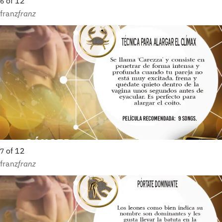
of
12
6
franz
franz
of
12
7
franz
franz