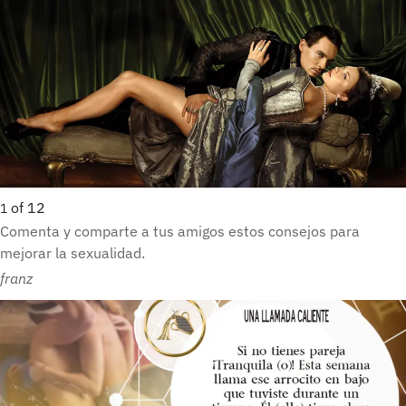
of
12
1
Comenta y comparte a tus amigos estos consejos para
mejorar la sexualidad.
franz