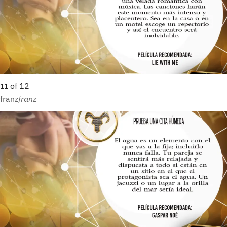
of
12
11
franz
franz