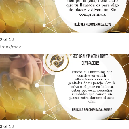
of
12
2
franz
franz
of
12
3