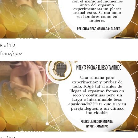
of
12
5
franz
franz