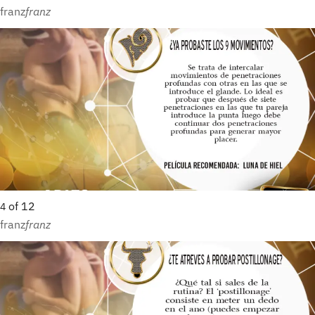
franz
franz
of
12
4
franz
franz