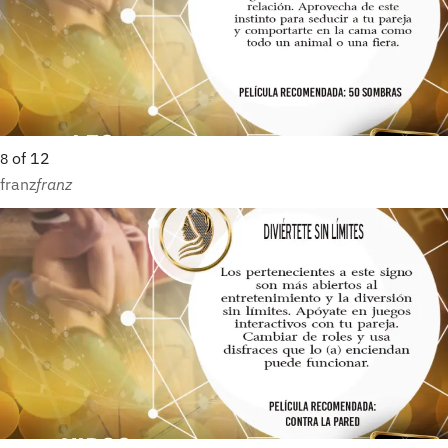
of
12
8
franz
franz