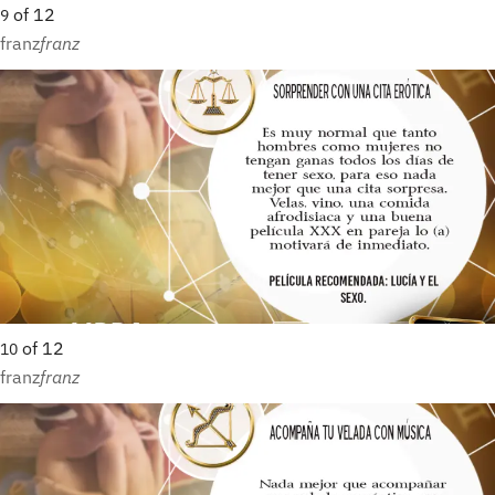
of
12
9
franz
franz
of
12
10
franz
franz