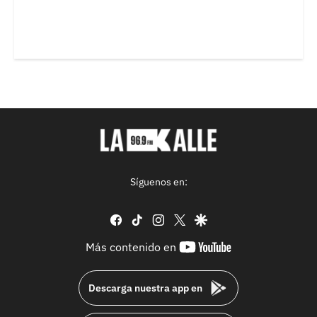
Síguenos en:
facebook
tiktok
instagram
twitter
google
youtube-
Más contenido en
footer
Descarga nuestra app en