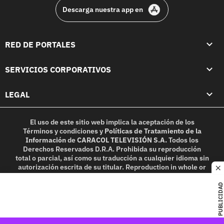
Descarga nuestra app en
RED DE PORTALES
SERVICIOS CORPORATIVOS
LEGAL
El uso de este sitio web implica la aceptación de los
Términos y condiciones
y
Políticas de Tratamiento de la
Información
de
CARACOL TELEVISIÓN S.A.
Todos los
Derechos Reservados D.R.A. Prohibida su reproducción
total o parcial, así como su traducción a cualquier idioma sin
autorización escrita de su titular. Reproduction in whole or
c
in part, or translation without written permission is
prohibited. All rights reserved 2025.
PUBLICIDAD
MIEMBRO DE: