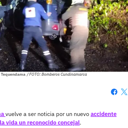
el Tequendama
/ FOTO: Bomberos Cundinamarca
Faceboo
X
ma
vuelve a ser noticia por un nuevo
accidente
la vida un reconocido concejal
.