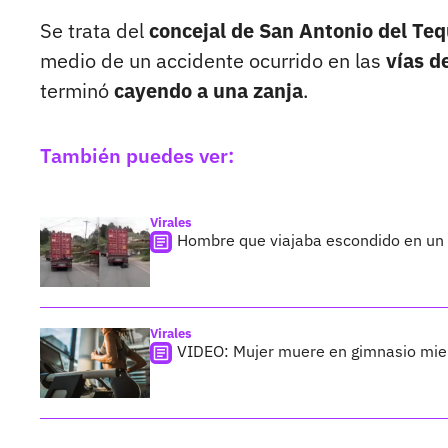
Se trata del
concejal de San Antonio del Te
medio de un accidente ocurrido en las
vías d
terminó
cayendo a una zanja
.
También puedes ver:
Virales
Hombre que viajaba escondido en un c
Virales
VIDEO: Mujer muere en gimnasio mient