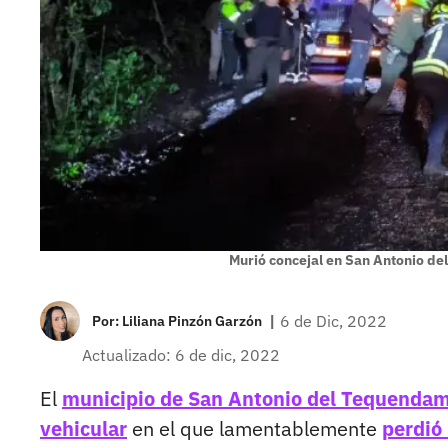
Murió concejal en San Antonio d
|
6 de Dic, 2022
Por:
Liliana Pinzón Garzón
Actualizado: 6 de dic, 2022
El
municipio de San Antonio del Tequenda
vehicular
en el que lamentablemente
perdió 