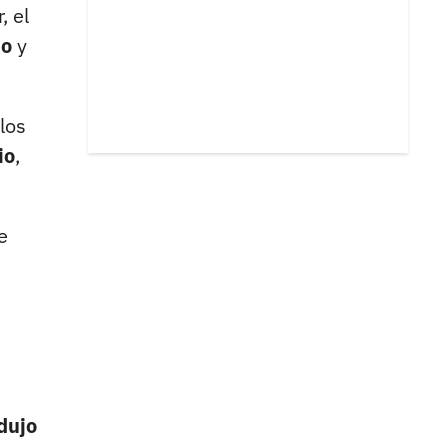
, el
do
y
 los
io
,
e
dujo