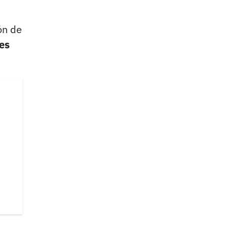
ón de
es