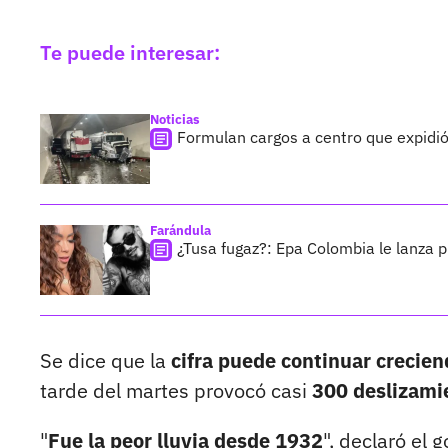
Te puede interesar:
Noticias
Formulan cargos a centro que expidi
Farándula
¿Tusa fugaz?: Epa Colombia le lanza 
Se dice que la
cifra puede continuar crecien
tarde del martes provocó casi
300 deslizamie
"
Fue la peor lluvia desde 1932
", declaró el 