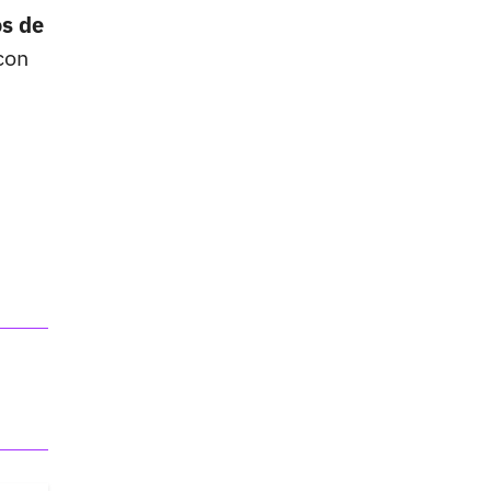
os de
con