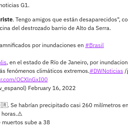
 noticias G1.
riste
. Tengo amigos que están desaparecidos", co
cina del destrozado barrio de Alto da Serra.
damnificados por inundaciones en
#Brasil
lis
, en el estado de Río de Janeiro, por inundacion
más fenómenos climáticos extremos.
#DWNoticias
/
ter.com/OCXlnGxI00
w_espanol)
February 16, 2022
🇷. Se habrían precipitado casi 260 milímetros e
horas.⚠️
de muertos sube a 38