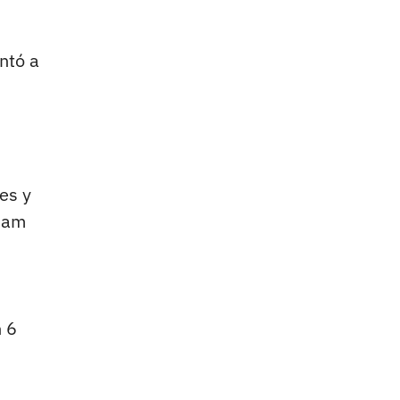
ntó a
es y
jam
n 6