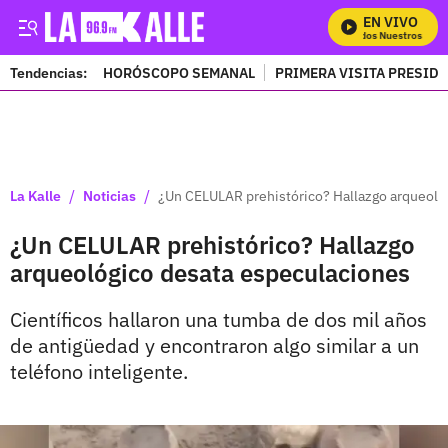
EN VIVO
Mira Todos Nuestros Prog
Tendencias:
HORÓSCOPO SEMANAL
PRIMERA VISITA PRESID
PUBLICIDAD
/
/
La Kalle
Noticias
¿Un CELULAR prehistórico? Hallazgo arqueoló
¿Un CELULAR prehistórico? Hallazgo
arqueológico desata especulaciones
Científicos hallaron una tumba de dos mil años
de antigüedad y encontraron algo similar a un
teléfono inteligente.