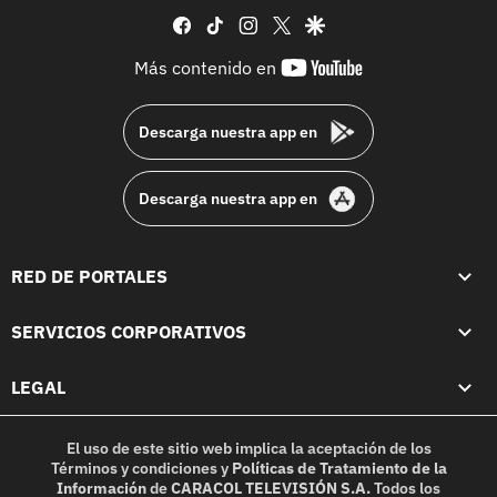
facebook
tiktok
instagram
twitter
google
youtube-
Más contenido en
footer
Descarga nuestra app en
Descarga nuestra app en
RED DE PORTALES
SERVICIOS CORPORATIVOS
LEGAL
El uso de este sitio web implica la aceptación de los
Términos y condiciones
y
Políticas de Tratamiento de la
Información
de
CARACOL TELEVISIÓN S.A.
Todos los