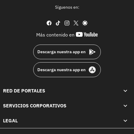
Síguenos en:
facebook
tiktok
instagram
twitter
google
youtube-
Más contenido en
footer
Descarga nuestra app en
Descarga nuestra app en
RED DE PORTALES
SERVICIOS CORPORATIVOS
LEGAL