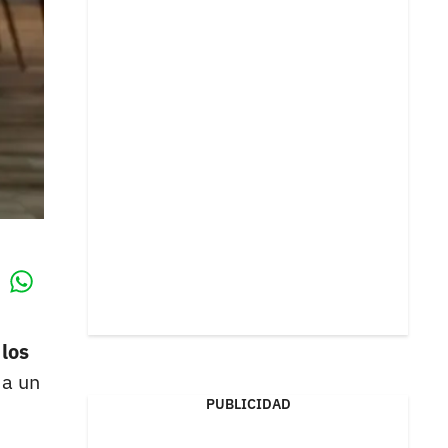
Whatsapp
k
los
 a un
PUBLICIDAD