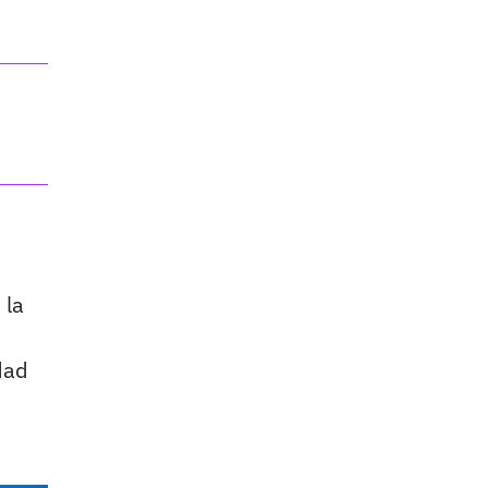
 la
dad