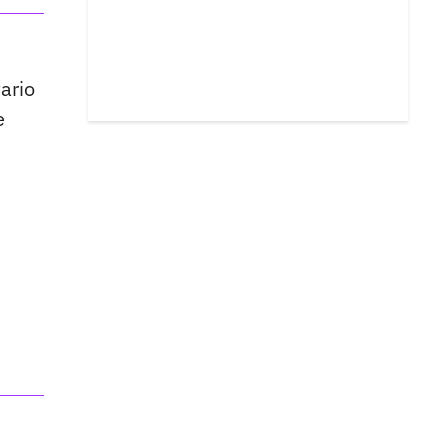
ario
e