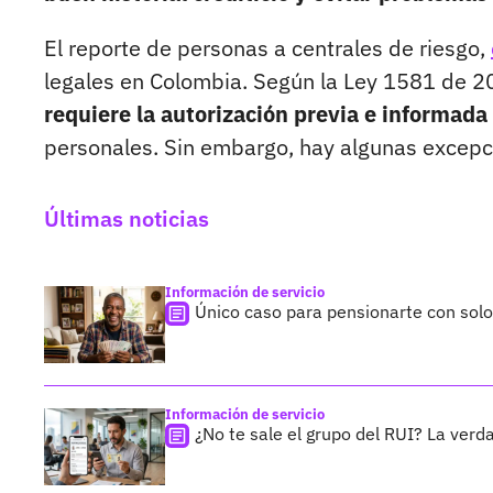
El reporte de personas a centrales de riesgo,
legales en Colombia. Según la Ley 1581 de 20
requiere la autorización previa e informada 
personales. Sin embargo, hay algunas excepci
Últimas noticias
Información de servicio
Único caso para pensionarte con sol
Información de servicio
¿No te sale el grupo del RUI? La verda