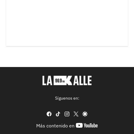
Síguenos en:
facebook
tiktok
instagram
twitter
google
youtube-
Más contenido en
footer