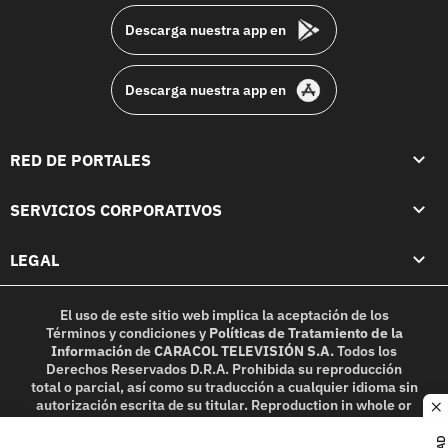
Descarga nuestra app en
Descarga nuestra app en
RED DE PORTALES
SERVICIOS CORPORATIVOS
LEGAL
El uso de este sitio web implica la aceptación de los
Términos y condiciones
y
Políticas de Tratamiento de la
Información
de
CARACOL TELEVISIÓN S.A.
Todos los
Derechos Reservados D.R.A. Prohibida su reproducción
total o parcial, así como su traducción a cualquier idioma sin
autorización escrita de su titular. Reproduction in whole or
c
in part, or translation without written permission is
prohibited. All rights reserved 2025.