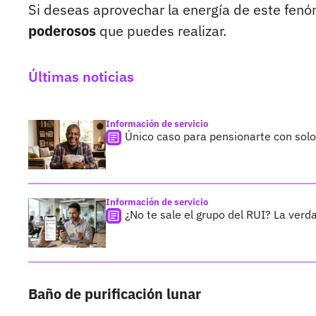
Si deseas aprovechar la energía de este fen
poderosos
que puedes realizar.
Últimas noticias
Información de servicio
Único caso para pensionarte con sol
Información de servicio
¿No te sale el grupo del RUI? La verda
Baño de purificación lunar