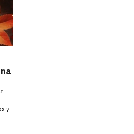
una
r
as y
.