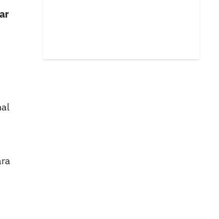
ar
nal
ara