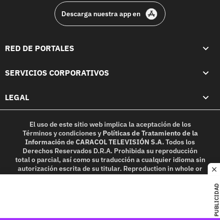
Descarga nuestra app en
RED DE PORTALES
SERVICIOS CORPORATIVOS
LEGAL
El uso de este sitio web implica la aceptación de los
Términos y condiciones
y
Políticas de Tratamiento de la
Información
de
CARACOL TELEVISIÓN S.A.
Todos los
Derechos Reservados D.R.A. Prohibida su reproducción
total o parcial, así como su traducción a cualquier idioma sin
autorización escrita de su titular. Reproduction in whole or
c
in part, or translation without written permission is
prohibited. All rights reserved 2025.
PUBLICIDAD
MIEMBRO DE: