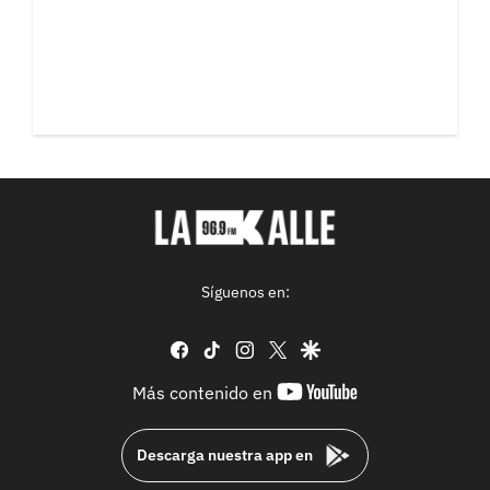
Síguenos en:
facebook
tiktok
instagram
twitter
google
youtube-
Más contenido en
footer
Descarga nuestra app en