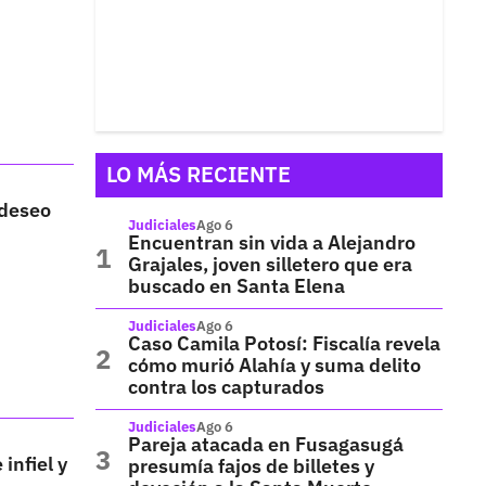
LO MÁS RECIENTE
 deseo
Judiciales
Ago 6
Encuentran sin vida a Alejandro
Grajales, joven silletero que era
buscado en Santa Elena
Judiciales
Ago 6
Caso Camila Potosí: Fiscalía revela
cómo murió Alahía y suma delito
contra los capturados
Judiciales
Ago 6
Pareja atacada en Fusagasugá
infiel y
presumía fajos de billetes y