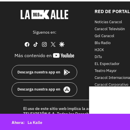
RED DE PORTA
Noticias Caracol
Caracol Televisión
Síguenos en:
Gol Caracol
Blu Radio
facebook
tiktok
instagram
twitter
google
HJCK
youtube-
Más contenido en
DiTu
footer
EL Espectador
Teatro Mayor
Descarga nuestra app en
Caracol Internaciona
Caracol Corporativo
Descarga nuestra app en
Caracol Next
El uso de este sitio web implica la aceptación de los
Térmi
TELEVISIÓN S.A.
Todos los Derechos Reservados D.R.A. Pr
idioma sin autorización escrita de su titular. Reproduction
La Kalle
rights reserved 2025.