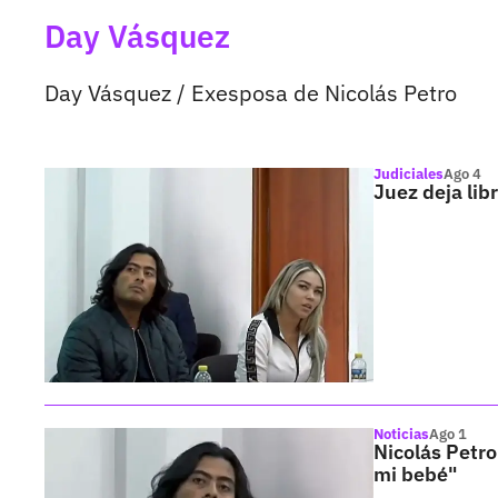
Day Vásquez
Day Vásquez / Exesposa de Nicolás Petro
Judiciales
Ago 4
Juez deja lib
Noticias
Ago 1
Nicolás Petro
mi bebé"