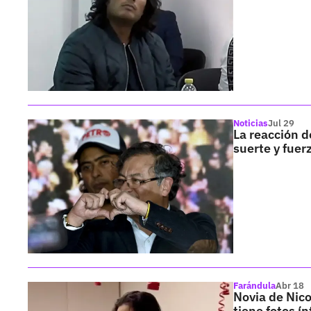
Noticias
Jul 29
La reacción d
suerte y fuer
Farándula
Abr 18
Novia de Nicol
tiene fotos í