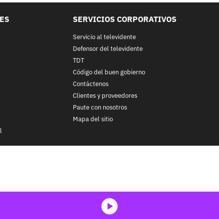
LES
SERVICIOS CORPORATIVOS
Servicio al televidente
Defensor del televidente
TDT
Código del buen gobierno
Contáctenos
Clientes y proveedores
Paute con nosotros
Mapa del sitio
l
nos y condiciones
y
Políticas de Tratamiento de la Información
de
CA
ohibida su reproducción total o parcial, así como su traducción a cu
 in whole or in part, or translation without written permission is prohib
media-icon