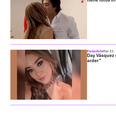
Farándula
Mar 21
Day Vásquez d
arder"