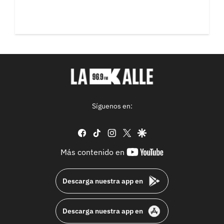
Síguenos en:
facebook
tiktok
instagram
twitter
google
youtube-
Más contenido en
footer
Descarga nuestra app en
Descarga nuestra app en