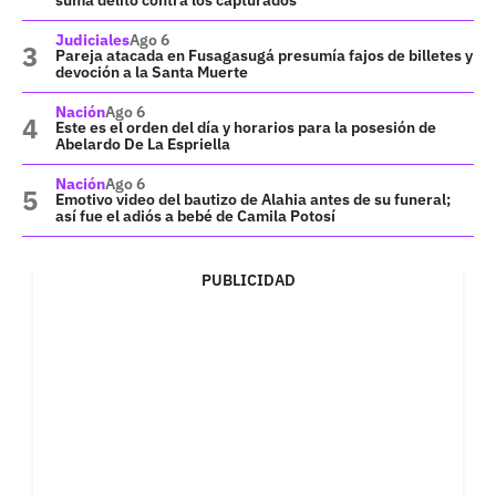
suma delito contra los capturados
Judiciales
Ago 6
Pareja atacada en Fusagasugá presumía fajos de billetes y
devoción a la Santa Muerte
Nación
Ago 6
Este es el orden del día y horarios para la posesión de
Abelardo De La Espriella
Nación
Ago 6
Emotivo video del bautizo de Alahia antes de su funeral;
así fue el adiós a bebé de Camila Potosí
PUBLICIDAD