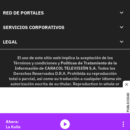
RED DE PORTALES
SERVICIOS CORPORATIVOS
LEGAL
El uso de este sitio web implica la aceptación de los
Términos y condiciones
y
Políticas de Tratamiento de la
Información
de
CARACOL TELEVISIÓN S.A.
Todos los
Derechos Reservados D.R.A. Prohibida su reproducción
total o parcial, así como su traducción a cualquier idioma sin
autorización escrita de su titular. Reproduction in whole or
c
in part, or translation without written permission is
prohibited. All rights reserved 2025.
PUBLICIDAD
MIEMBRO DE:
media-icon
La Kalle