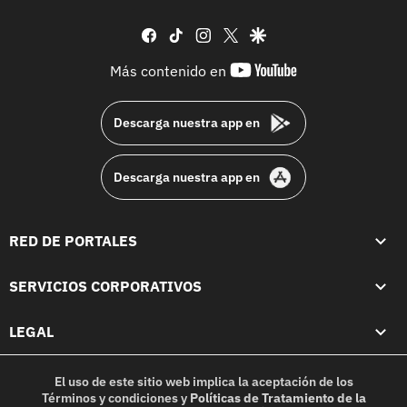
facebook
tiktok
instagram
twitter
google
youtube-
Más contenido en
footer
Descarga nuestra app en
Descarga nuestra app en
RED DE PORTALES
SERVICIOS CORPORATIVOS
LEGAL
El uso de este sitio web implica la aceptación de los
Términos y condiciones
y
Políticas de Tratamiento de la