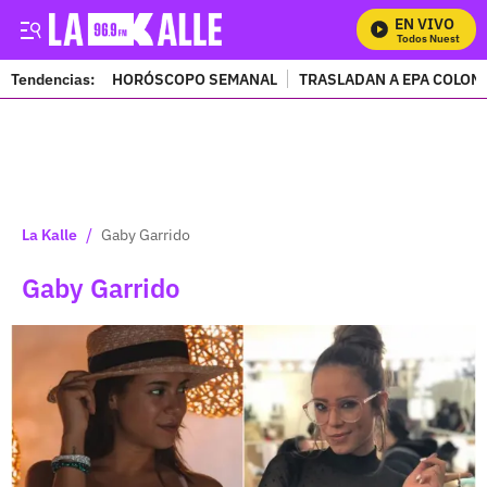
EN VIVO
Mira Todos Nuestros P
Tendencias:
HORÓSCOPO SEMANAL
TRASLADAN A EPA COLOM
PUBLICIDAD
/
La Kalle
Gaby Garrido
Gaby Garrido