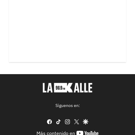
Síguenos en:
facebook
tiktok
instagram
twitter
google
youtube-
Más contenido en