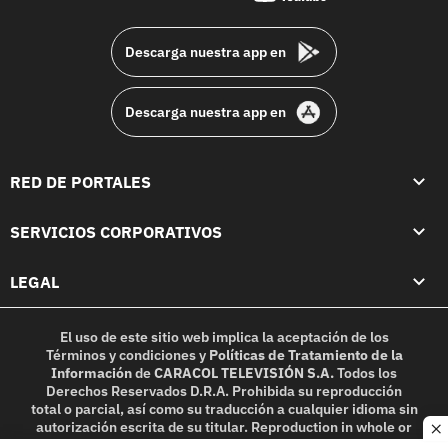
footer
Descarga nuestra app en
Descarga nuestra app en
RED DE PORTALES
SERVICIOS CORPORATIVOS
LEGAL
El uso de este sitio web implica la aceptación de los
Términos y condiciones
y
Políticas de Tratamiento de la
Información
de
CARACOL TELEVISIÓN S.A.
Todos los
Derechos Reservados D.R.A. Prohibida su reproducción
total o parcial, así como su traducción a cualquier idioma sin
autorización escrita de su titular. Reproduction in whole or
c
in part, or translation without written permission is