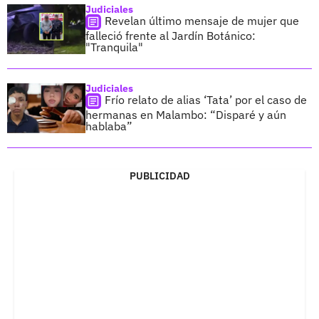
Judiciales
Revelan último mensaje de mujer que
falleció frente al Jardín Botánico:
"Tranquila"
Judiciales
Frío relato de alias ‘Tata’ por el caso de
hermanas en Malambo: “Disparé y aún
hablaba”
PUBLICIDAD