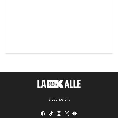
Síguenos en:
facebook
tiktok
instagram
twitter
google