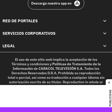
Descarga nuestra app en
RED DE PORTALES
SERVICIOS CORPORATIVOS
LEGAL
El uso de este sitio web implica la aceptación de los
Términos y condiciones
y
Políticas de Tratamiento de la
Información
de
CARACOL TELEVISIÓN S.A.
Todos los
Derechos Reservados D.R.A. Prohibida su reproducción
total o parcial, así como su traducción a cualquier idioma sin
autorización escrita de su titular. Reproduction in whole or
c
in part, or translation without written permission is
prohibited. All rights reserved 2025.
PUBLICIDAD
MIEMBRO DE: