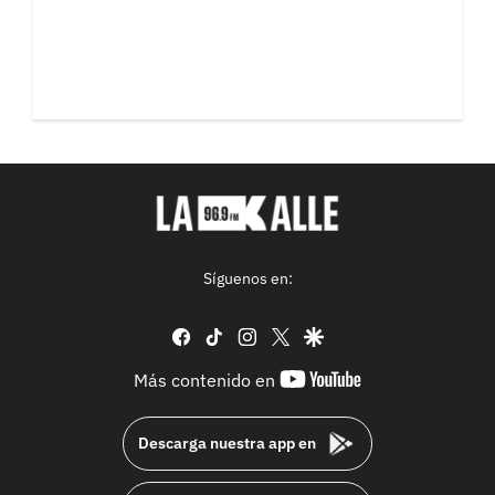
Síguenos en:
facebook
tiktok
instagram
twitter
google
youtube-
Más contenido en
footer
Descarga nuestra app en