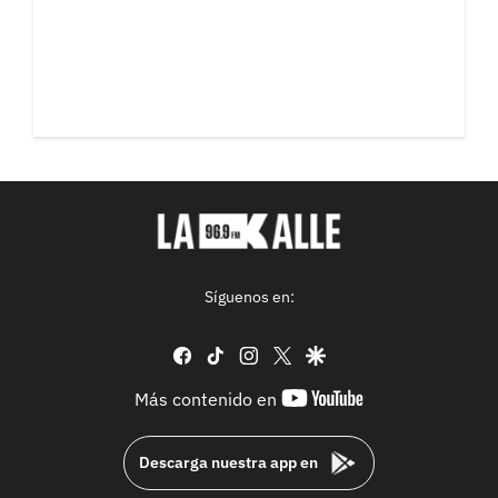
Síguenos en:
facebook
tiktok
instagram
twitter
google
youtube-
Más contenido en
footer
Descarga nuestra app en