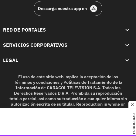
Descarga nuestra app en
RED DE PORTALES
SERVICIOS CORPORATIVOS
LEGAL
El uso de este sitio web implica la aceptación de los
Términos y condiciones
y
Políticas de Tratamiento de la
Información
de
CARACOL TELEVISIÓN S.A.
Todos los
Derechos Reservados D.R.A. Prohibida su reproducción
total o parcial, así como su traducción a cualquier idioma sin
autorización escrita de su titular. Reproduction in whole or
c
in part, or translation without written permission is
prohibited. All rights reserved 2025.
PUBLICIDAD
MIEMBRO DE: