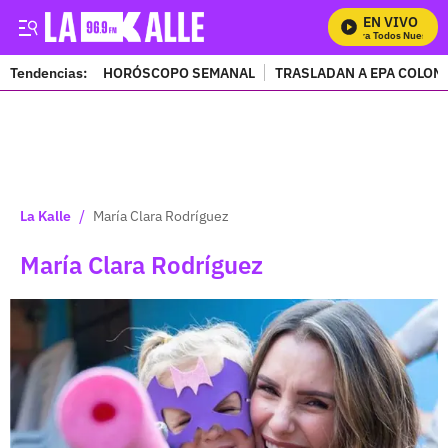
EN VIVO
Mira Todos Nuestros 
Tendencias:
HORÓSCOPO SEMANAL
TRASLADAN A EPA COLOM
PUBLICIDAD
/
La Kalle
María Clara Rodríguez
María Clara Rodríguez