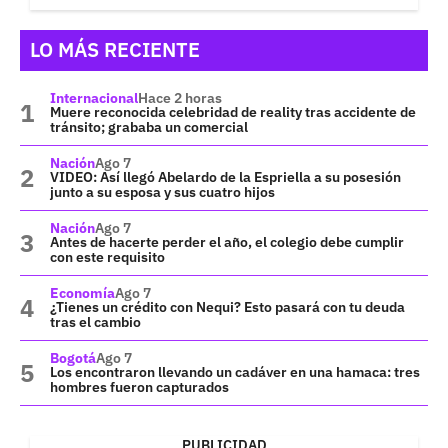
LO MÁS RECIENTE
Internacional
Hace 2 horas
Muere reconocida celebridad de reality tras accidente de
tránsito; grababa un comercial
Nación
Ago 7
VIDEO: Así llegó Abelardo de la Espriella a su posesión
junto a su esposa y sus cuatro hijos
Nación
Ago 7
Antes de hacerte perder el año, el colegio debe cumplir
con este requisito
Economía
Ago 7
¿Tienes un crédito con Nequi? Esto pasará con tu deuda
tras el cambio
Bogotá
Ago 7
Los encontraron llevando un cadáver en una hamaca: tres
hombres fueron capturados
PUBLICIDAD