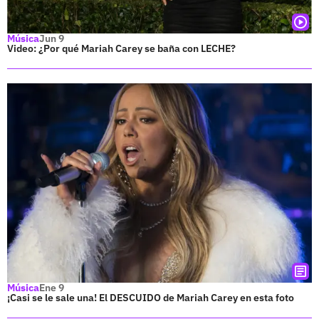
Música
Jun 9
Video: ¿Por qué Mariah Carey se baña con LECHE?
Música
Ene 9
¡Casi se le sale una! El DESCUIDO de Mariah Carey en esta foto