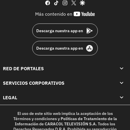
facebook
tiktok
instagram
twitter
google
youtube-
Más contenido en
footer
Descarga nuestra app en
Descarga nuestra app en
RED DE PORTALES
SERVICIOS CORPORATIVOS
LEGAL
El uso de este sitio web implica la aceptación de los
Términos y condiciones
y
Políticas de Tratamiento de la
Información
de
CARACOL TELEVISIÓN S.A.
Todos los
Derechos Reservados D.R.A. Prohibida su reproducción