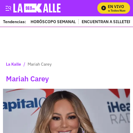
EN VIVO
Mira Todos Nuestros P
Tendencias:
HORÓSCOPO SEMANAL
ENCUENTRAN A SILLETER
PUBLICIDAD
/
La Kalle
Mariah Carey
Mariah Carey