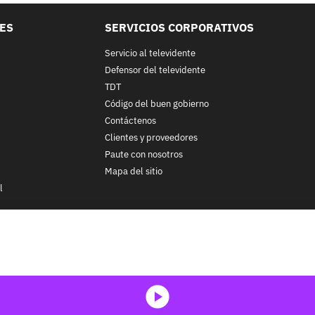
LES
SERVICIOS CORPORATIVOS
Servicio al televidente
Defensor del televidente
TDT
Código del buen gobierno
Contáctenos
Clientes y proveedores
Paute con nosotros
Mapa del sitio
l
nos y condiciones
y
Políticas de Tratamiento de la Información
de
CA
ohibida su reproducción total o parcial, así como su traducción a cu
 in whole or in part, or translation without written permission is prohib
media-icon