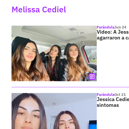
Melissa Cediel
Farándula
Jun 24
Video: A Jess
agarraron a c
Farándula
Oct 21
Jessica Cedie
sintomas