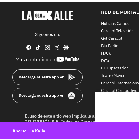
RED DE PORTA
Noticias Caracol
Caracol Televisión
Síguenos en:
Gol Caracol
Blu Radio
facebook
tiktok
instagram
twitter
google
HJCK
youtube-
Más contenido en
DiTu
footer
EL Espectador
Teatro Mayor
Descarga nuestra app en
Caracol Internaciona
Caracol Corporativo
Descarga nuestra app en
Caracol Next
El uso de este sitio web implica la aceptación de los
Térmi
TELEVISIÓN S.A.
Todos los Derechos Reservados D.R.A. Pr
idioma sin autorización escrita de su titular. Reproduction
La Kalle
rights reserved 2025.