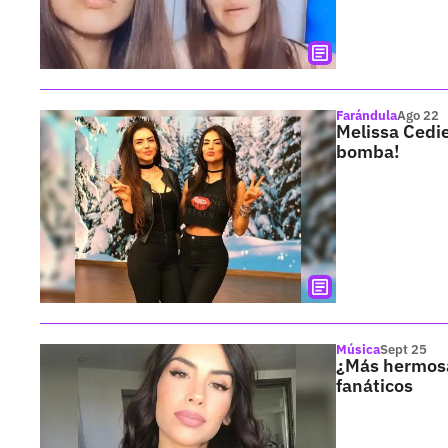
Farándula
Ago 22
Melissa Cedie
bomba!
Música
Sept 25
¿Más hermosa
fanáticos