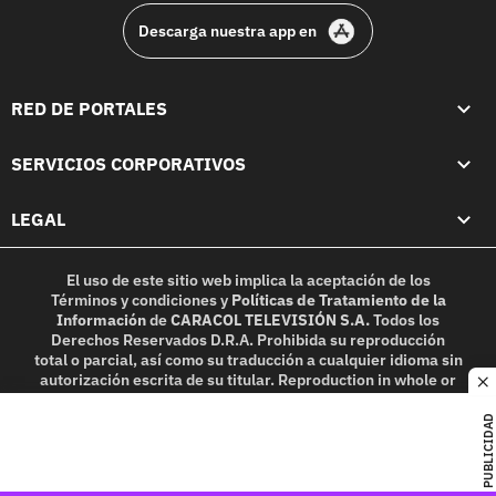
Descarga nuestra app en
RED DE PORTALES
SERVICIOS CORPORATIVOS
LEGAL
El uso de este sitio web implica la aceptación de los
Términos y condiciones
y
Políticas de Tratamiento de la
Información
de
CARACOL TELEVISIÓN S.A.
Todos los
Derechos Reservados D.R.A. Prohibida su reproducción
total o parcial, así como su traducción a cualquier idioma sin
autorización escrita de su titular. Reproduction in whole or
c
in part, or translation without written permission is
prohibited. All rights reserved 2025.
PUBLICIDAD
MIEMBRO DE: