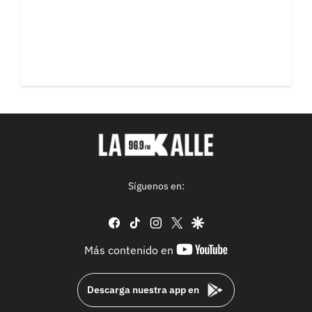
Síguenos en:
facebook
tiktok
instagram
twitter
google
youtube-
Más contenido en
footer
Descarga nuestra app en