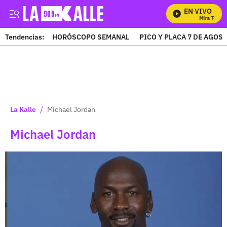
EN VIVO
Mira Todos 
Tendencias:
HORÓSCOPO SEMANAL
PICO Y PLACA 7 DE AGOS
PUBLICIDAD
/
La Kalle
Michael Jordan
Michael Jordan