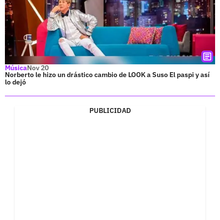
Música
Nov 20
Norberto le hizo un drástico cambio de LOOK a Suso El paspi y así
lo dejó
PUBLICIDAD