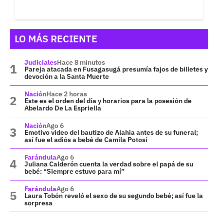
LO MÁS RECIENTE
Judiciales
Hace 8 minutos
Pareja atacada en Fusagasugá presumía fajos de billetes y
devoción a la Santa Muerte
Nación
Hace 2 horas
Este es el orden del día y horarios para la posesión de
Abelardo De La Espriella
Nación
Ago 6
Emotivo video del bautizo de Alahia antes de su funeral;
así fue el adiós a bebé de Camila Potosí
Farándula
Ago 6
Juliana Calderón cuenta la verdad sobre el papá de su
bebé: “Siempre estuvo para mí”
Farándula
Ago 6
Laura Tobón reveló el sexo de su segundo bebé; así fue la
sorpresa