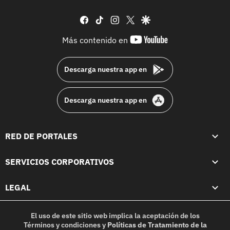
facebook
tiktok
instagram
twitter
google
youtube-
Más contenido en
footer
Descarga nuestra app en
Descarga nuestra app en
RED DE PORTALES
SERVICIOS CORPORATIVOS
LEGAL
El uso de este sitio web implica la aceptación de los
Términos y condiciones
y
Políticas de Tratamiento de la