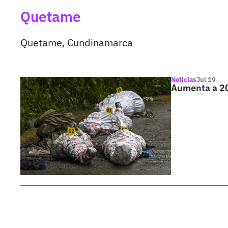
Quetame
Quetame, Cundinamarca
Noticias
Jul 19
Aumenta a 20