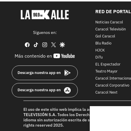
RED DE PORTA
Noticias Caracol
Caracol Televisión
Síguenos en:
Gol Caracol
Blu Radio
facebook
tiktok
instagram
twitter
google
HJCK
youtube-
Más contenido en
DiTu
footer
EL Espectador
Teatro Mayor
Descarga nuestra app en
Caracol Internaciona
Caracol Corporativo
Descarga nuestra app en
Caracol Next
El uso de este sitio web implica la aceptación de los
Térmi
TELEVISIÓN S.A.
Todos los Derechos Reservados D.R.A. Pr
idioma sin autorización escrita de su titular. Reproduction
rights reserved 2025.