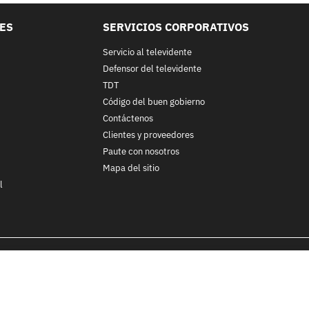
LES
SERVICIOS CORPORATIVOS
Servicio al televidente
Defensor del televidente
TDT
Código del buen gobierno
Contáctenos
Clientes y proveedores
Paute con nosotros
Mapa del sitio
l
nos y condiciones
y
Políticas de Tratamiento de la Información
de
CA
ohibida su reproducción total o parcial, así como su traducción a cu
 in whole or in part, or translation without written permission is prohib