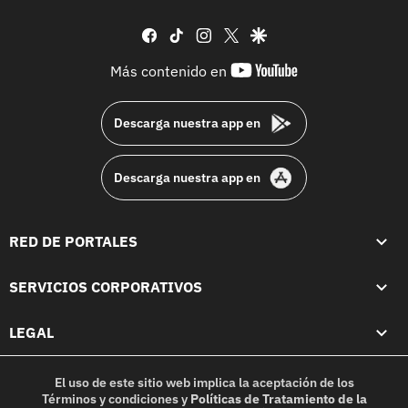
facebook
tiktok
instagram
twitter
google
youtube-
Más contenido en
footer
Descarga nuestra app en
Descarga nuestra app en
RED DE PORTALES
SERVICIOS CORPORATIVOS
LEGAL
El uso de este sitio web implica la aceptación de los
Términos y condiciones
y
Políticas de Tratamiento de la