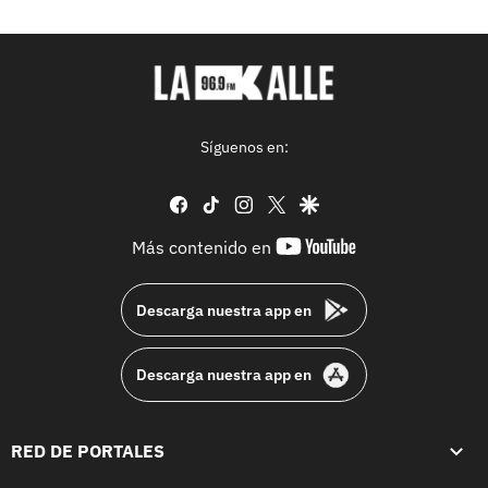
Síguenos en:
facebook
tiktok
instagram
twitter
google
youtube-
Más contenido en
footer
Descarga nuestra app en
Descarga nuestra app en
RED DE PORTALES