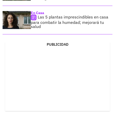
En Casa
Las 5 plantas imprescindibles en casa
para combatir la humedad; mejorará tu
salud
PUBLICIDAD