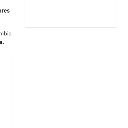
ores
ombia
s.