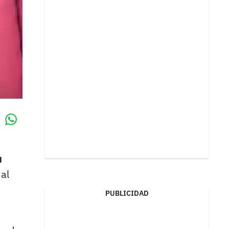
Whatsapp
k
u
al
PUBLICIDAD