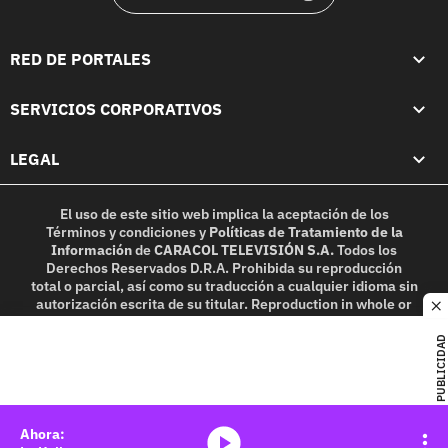
RED DE PORTALES
SERVICIOS CORPORATIVOS
LEGAL
El uso de este sitio web implica la aceptación de los
Términos y condiciones
y
Políticas de Tratamiento de la
Información
de
CARACOL TELEVISIÓN S.A.
Todos los
Derechos Reservados D.R.A. Prohibida su reproducción
total o parcial, así como su traducción a cualquier idioma sin
autorización escrita de su titular. Reproduction in whole or
c
in part, or translation without written permission is
prohibited. All rights reserved 2025.
PUBLICIDAD
MIEMBRO DE:
media-icon