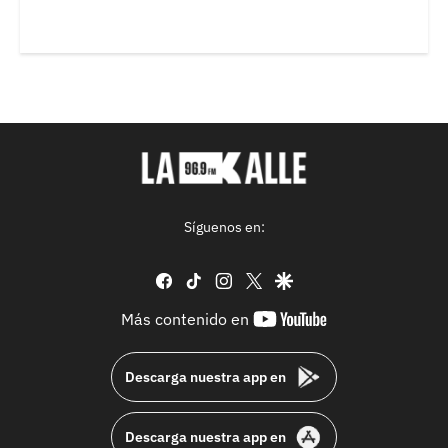
Síguenos en:
facebook
tiktok
instagram
twitter
google
youtube-
Más contenido en
footer
Descarga nuestra app en
Descarga nuestra app en