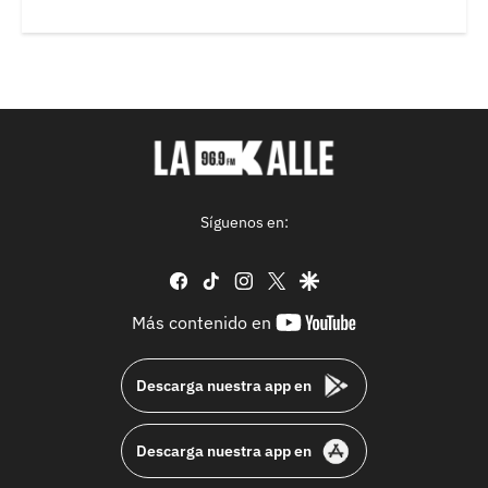
Síguenos en:
facebook
tiktok
instagram
twitter
google
youtube-
Más contenido en
footer
Descarga nuestra app en
Descarga nuestra app en