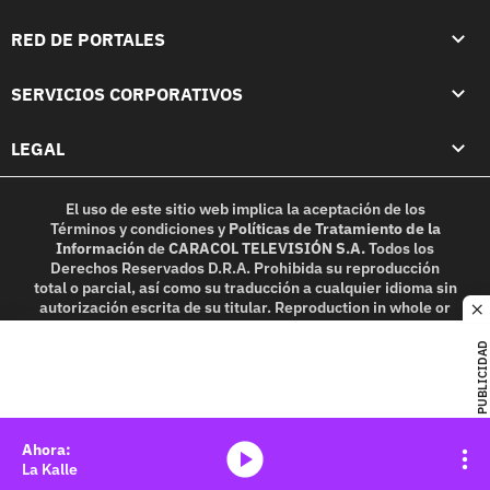
RED DE PORTALES
SERVICIOS CORPORATIVOS
LEGAL
El uso de este sitio web implica la aceptación de los
Términos y condiciones
y
Políticas de Tratamiento de la
Información
de
CARACOL TELEVISIÓN S.A.
Todos los
Derechos Reservados D.R.A. Prohibida su reproducción
total o parcial, así como su traducción a cualquier idioma sin
autorización escrita de su titular. Reproduction in whole or
c
in part, or translation without written permission is
prohibited. All rights reserved 2025.
PUBLICIDAD
MIEMBRO DE:
media-icon
La Kalle