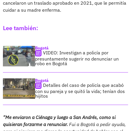
cancelaron un traslado aprobado en 2021, que le permitía
cuidar a su madre enferma.
Lee también:
Bogotá
VIDEO: Investigan a policía por
presuntamente sugerir no denunciar un
robo en Bogotá
Bogotá
Detalles del caso de policía que acabó
con su pareja y se quitó la vida; tenían dos
hijitos
“Me enviaron a Ciénaga y luego a San Andrés, como si
quisieran forzarme a renunciar.
Fui a Bogotá a pedir ayuda,