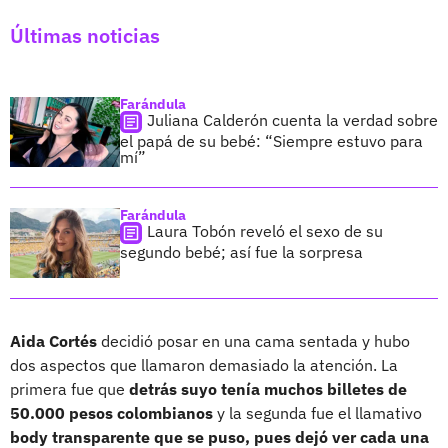
Últimas noticias
Farándula
Juliana Calderón cuenta la verdad sobre
el papá de su bebé: “Siempre estuvo para
mí”
Farándula
Laura Tobón reveló el sexo de su
segundo bebé; así fue la sorpresa
Aida Cortés
decidió posar en una cama sentada y hubo
dos aspectos que llamaron demasiado la atención. La
primera fue que
detrás suyo tenía muchos billetes de
50.000 pesos colombianos
y la segunda fue el llamativo
body transparente que se puso, pues dejó ver cada una