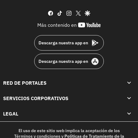
facebook
tiktok
instagram
twitter
google
youtube-
Más contenido en
footer
Descarga nuestra app en
Descarga nuestra app en
RED DE PORTALES
SERVICIOS CORPORATIVOS
LEGAL
El uso de este sitio web implica la aceptación de los
Términos y condiciones
y
Políticas de Tratamiento de la