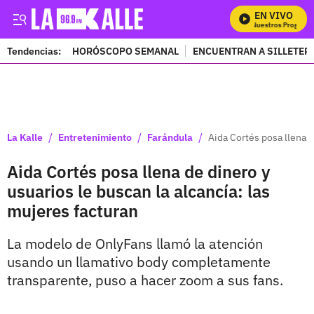
EN VIVO
Mira Todos Nuestros Programas
Tendencias:
HORÓSCOPO SEMANAL
ENCUENTRAN A SILLETER
PUBLICIDAD
/
/
/
La Kalle
Entretenimiento
Farándula
Aida Cortés posa llena d
Aida Cortés posa llena de dinero y
usuarios le buscan la alcancía: las
mujeres facturan
La modelo de OnlyFans llamó la atención
usando un llamativo body completamente
transparente, puso a hacer zoom a sus fans.