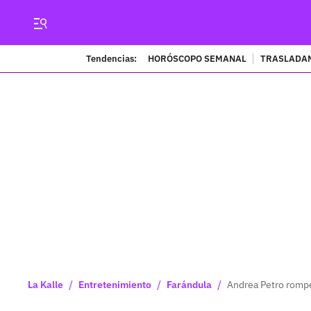
Tendencias:
HORÓSCOPO SEMANAL
TRASLADAN
/
/
/
La Kalle
Entretenimiento
Farándula
Andrea Petro rompe