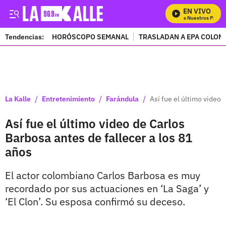
EN VIVO
Mira Todos Nuestros Progra
Tendencias:
HORÓSCOPO SEMANAL
TRASLADAN A EPA COLOM
PUBLICIDAD
/
/
/
La Kalle
Entretenimiento
Farándula
Así fue el último video 
Así fue el último video de Carlos
Barbosa antes de fallecer a los 81
años
El actor colombiano Carlos Barbosa es muy
recordado por sus actuaciones en ‘La Saga’ y
‘El Clon’. Su esposa confirmó su deceso.