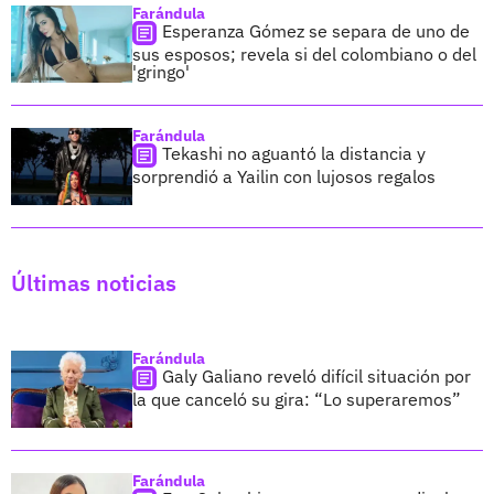
Farándula
Esperanza Gómez se separa de uno de
sus esposos; revela si del colombiano o del
'gringo'
Farándula
Tekashi no aguantó la distancia y
sorprendió a Yailin con lujosos regalos
Últimas noticias
Farándula
Galy Galiano reveló difícil situación por
la que canceló su gira: “Lo superaremos”
Farándula