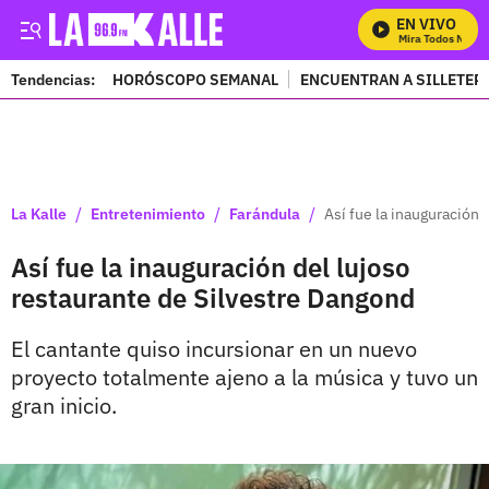
EN VIVO
Mira Todos Nuestr
Tendencias:
HORÓSCOPO SEMANAL
ENCUENTRAN A SILLETER
PUBLICIDAD
/
/
/
La Kalle
Entretenimiento
Farándula
Así fue la inauguración 
Así fue la inauguración del lujoso
restaurante de Silvestre Dangond
El cantante quiso incursionar en un nuevo
proyecto totalmente ajeno a la música y tuvo un
gran inicio.