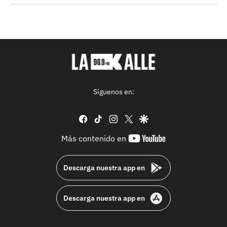
Síguenos en:
facebook
tiktok
instagram
twitter
google
youtube-
Más contenido en
footer
Descarga nuestra app en
Descarga nuestra app en