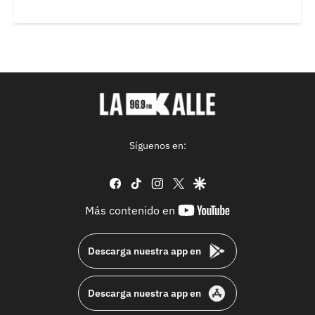
Síguenos en:
facebook
tiktok
instagram
twitter
google
youtube-
Más contenido en
footer
Descarga nuestra app en
Descarga nuestra app en