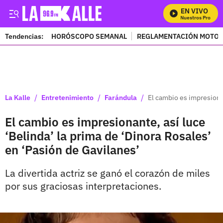
EN VIVO
Mira Todos Nuestros Programa
Tendencias:
HORÓSCOPO SEMANAL
REGLAMENTACIÓN MOTOS
PUBLICIDAD
/
/
/
La Kalle
Entretenimiento
Farándula
El cambio es impresionan
El cambio es impresionante, así luce
‘Belinda’ la prima de ‘Dinora Rosales’
en ‘Pasión de Gavilanes’
La divertida actriz se ganó el corazón de miles
por sus graciosas interpretaciones.