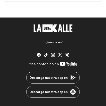
Síguenos en:
facebook
tiktok
instagram
twitter
google
youtube-
Más contenido en
footer
Descarga nuestra app en
Descarga nuestra app en