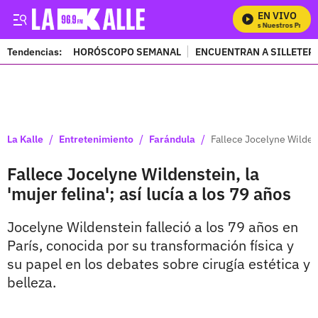
EN VIVO
Mira Todos Nuestros Program
Tendencias:
HORÓSCOPO SEMANAL
ENCUENTRAN A SILLETER
PUBLICIDAD
/
/
/
La Kalle
Entretenimiento
Farándula
Fallece Jocelyne Wildenst
Fallece Jocelyne Wildenstein, la
'mujer felina'; así lucía a los 79 años
Jocelyne Wildenstein falleció a los 79 años en
París, conocida por su transformación física y
su papel en los debates sobre cirugía estética y
belleza.